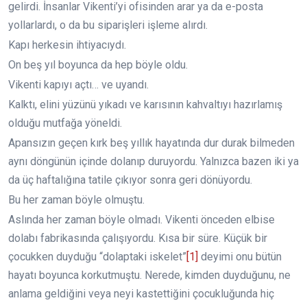
gelirdi. İnsanlar Vikenti’yi ofisinden arar ya da e-posta
yollarlardı, o da bu siparişleri işleme alırdı.
Kapı herkesin ihtiyacıydı.
On beş yıl boyunca da hep böyle oldu.
Vikenti kapıyı açtı… ve uyandı.
Kalktı, elini yüzünü yıkadı ve karısının kahvaltıyı hazırlamış
olduğu mutfağa yöneldi.
Apansızın geçen kırk beş yıllık hayatında dur durak bilmeden
aynı döngünün içinde dolanıp duruyordu. Yalnızca bazen iki ya
da üç haftalığına tatile çıkıyor sonra geri dönüyordu.
Bu her zaman böyle olmuştu.
Aslında her zaman böyle olmadı. Vikenti önceden elbise
dolabı fabrikasında çalışıyordu. Kısa bir süre. Küçük bir
çocukken duyduğu “dolaptaki iskelet”
[1]
deyimi onu bütün
hayatı boyunca korkutmuştu. Nerede, kimden duyduğunu, ne
anlama geldiğini veya neyi kastettiğini çocukluğunda hiç