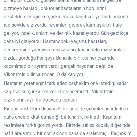
bir ev, bir uçak. O günden sonra Vikenti aklına ne gelirse
çizmeye başladı, doktorlar hastalarının hobilerini
desteklemek için kurşunkalem ve kâğıt veriyorlardı. Vikenti
ise şevkle çiziyordu, resimleri giderek karmaşık bir hale
geliyor, incelik, anlam ve derinlik kazanıyordu. Gün geçtikçe
daha iyi çiziyordu. Hastanedeki yaşamı, hastaları,
penceresine yansıyan manzaraları, kantindeki manzaraları
çizdi… gördüğü her şeyi. Bununla birlikte her çizimde
kaçınılmaz bir ayrıntı vardı, gerçek hayattan değil de
Vikenti’nin bilinçaltından. O da kapıydı.
Hastanın yeteneğini fark eden başhekim ona istediği kadar
kâğıt ve kurşunkalem verilmesini emretti. Vikenti’nin
çizimlerini ayrı bir dosyada topladı.
Bir gün başhekim düşünceli bir şekilde çizimleri incelerken
daha önce dikkat etmediği bir tuhaflık fark etti. Kapı tüm
resimlere farklı görünüyordu. Birinde sıkıca kapalı, diğerinde
hafif aralanmış, bir sonrakinde daha da aralanmış… Başhekim