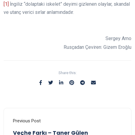
[1]
İngiliz “dolaptaki iskelet” deyimi gizlenen olaylar, skandal
ve utanç verici sırlar anlamındadır.
Sergey Arno
Rusçadan Çeviren: Gizem Eroğlu
Share this:
Previous Post
Veçhe Farkı – Taner Gülen