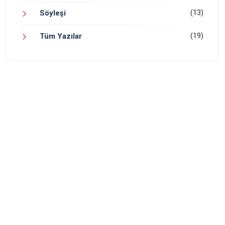
(13)
Söyleşi
(19)
Tüm Yazılar
yaziisleritr
Eki 9