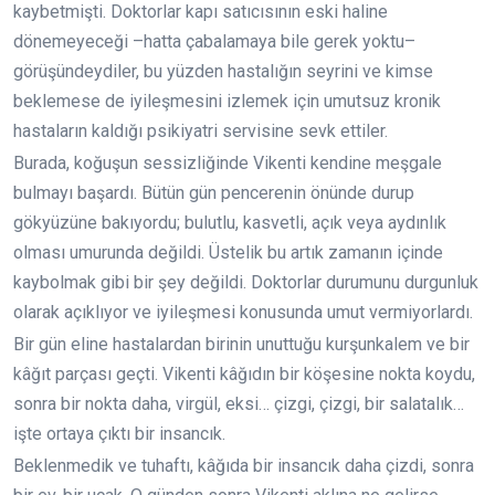
kaybetmişti. Doktorlar kapı satıcısının eski haline
dönemeyeceği –hatta çabalamaya bile gerek yoktu–
görüşündeydiler, bu yüzden hastalığın seyrini ve kimse
beklemese de iyileşmesini izlemek için umutsuz kronik
hastaların kaldığı psikiyatri servisine sevk ettiler.
Burada, koğuşun sessizliğinde Vikenti kendine meşgale
bulmayı başardı. Bütün gün pencerenin önünde durup
gökyüzüne bakıyordu; bulutlu, kasvetli, açık veya aydınlık
olması umurunda değildi. Üstelik bu artık zamanın içinde
kaybolmak gibi bir şey değildi. Doktorlar durumunu durgunluk
olarak açıklıyor ve iyileşmesi konusunda umut vermiyorlardı.
Bir gün eline hastalardan birinin unuttuğu kurşunkalem ve bir
kâğıt parçası geçti. Vikenti kâğıdın bir köşesine nokta koydu,
sonra bir nokta daha, virgül, eksi… çizgi, çizgi, bir salatalık…
işte ortaya çıktı bir insancık.
Beklenmedik ve tuhaftı, kâğıda bir insancık daha çizdi, sonra