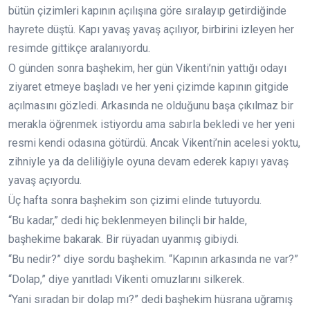
bütün çizimleri kapının açılışına göre sıralayıp getirdiğinde
hayrete düştü. Kapı yavaş yavaş açılıyor, birbirini izleyen her
resimde gittikçe aralanıyordu.
O günden sonra başhekim, her gün Vikenti’nin yattığı odayı
ziyaret etmeye başladı ve her yeni çizimde kapının gitgide
açılmasını gözledi. Arkasında ne olduğunu başa çıkılmaz bir
merakla öğrenmek istiyordu ama sabırla bekledi ve her yeni
resmi kendi odasına götürdü. Ancak Vikenti’nin acelesi yoktu,
zihniyle ya da deliliğiyle oyuna devam ederek kapıyı yavaş
yavaş açıyordu.
Üç hafta sonra başhekim son çizimi elinde tutuyordu.
“Bu kadar,” dedi hiç beklenmeyen bilinçli bir halde,
başhekime bakarak. Bir rüyadan uyanmış gibiydi.
“Bu nedir?” diye sordu başhekim. “Kapının arkasında ne var?”
“Dolap,” diye yanıtladı Vikenti omuzlarını silkerek.
“Yani sıradan bir dolap mı?” dedi başhekim hüsrana uğramış